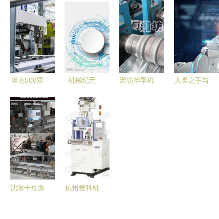
航塑料机械
应用与未来
机械美学
盛世
配套产业高
发展
质量发展
坦克500双
机械纪元
潍坊华孚机
人类之手与
十佳动力首
冷酷之美下
械科技 立
智能科技的
解析 开启
的科技未来
体车库波浪
交融 探索
智慧工厂探
板设备的优
机械科技的
秘之旅
质生产供应
新纪元
商
沈阳干豆腐
杭州爱科机
厂家机器
械 爱心造
商丘市恒尔
就和谐，科