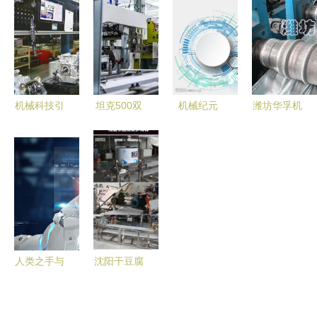
现科技的力
配套产业高
发展
量与美感
质量发展
机械科技引
坦克500双
机械纪元
潍坊华孚机
领下的赶工
十佳动力首
冷酷之美下
械科技 立
盛世
解析 开启
的科技未来
体车库波浪
智慧工厂探
板设备的优
秘之旅
质生产供应
商
人类之手与
沈阳干豆腐
智能科技的
厂家机器
交融 探索
商丘市恒尔