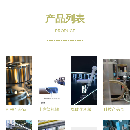
产品列表
PRODUCT
----------------
机械产品宣
山东塑机辅
智能化机械
科技产品包
传墙画与壁
机企业 领
科技设备的
装设计中的
面摄影 展
航塑料机械
应用与未来
机械美学